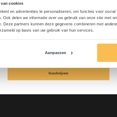
 van cookies
Maak kans op een gratis
ent en advertenties te personaliseren, om functies voor social
Lantaarn!
. Ook delen we informatie over uw gebruik van onze site met on
e. Deze partners kunnen deze gegevens combineren met andere i
Schrijf u in voor onze nieuwsbrief en doe direct
erzameld op basis van uw gebruik van hun services.
t
Menu
mee.
Vouwwagens
*
genspecialist
E
Aanpassen
E
-
Hefdakcaravans
 24-25
-
m
oxtel
m
Occasions
a
a
i
Inschrijven
i
Onderdelen & Accessoi
83 601
l
l
*
ouwwagenspecialist.nl
Blog
*