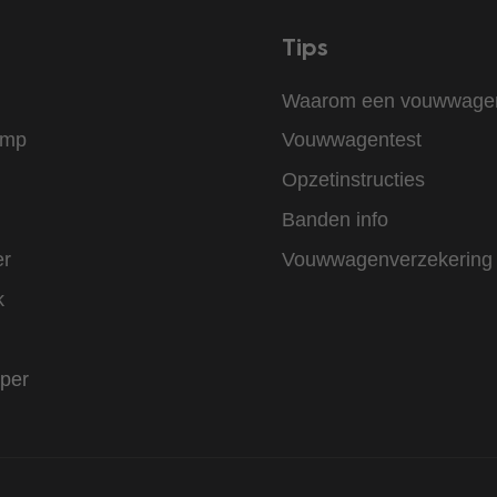
Tips
Waarom een vouwwage
amp
Vouwwagentest
Opzetinstructies
Banden info
er
Vouwwagenverzekering
k
per