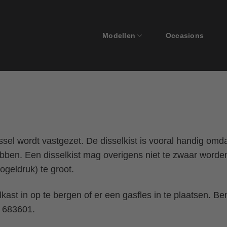
Modellen
Occasions
ssel wordt vastgezet. De disselkist is vooral handig omdat
ebben. Een disselkist mag overigens niet te zwaar word
geldruk) te groot.
kast in op te bergen of er een gasfles in te plaatsen. B
- 683601.