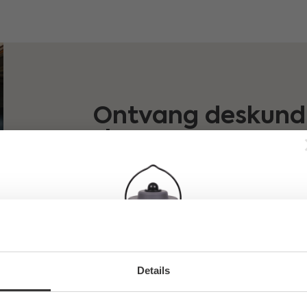
Ontvang deskundi
showroom
Samen kijken we naar uw wensen en mo
u de juiste beslissing neemt. U kunt vr
Bezoek ons
Details