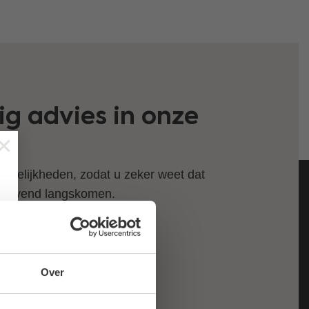
g advies in onze
×
gelijkheden, zodat u zeker weet dat
ijblijvend langskomen.
Over