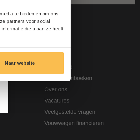
 media te bieden en om ons
ze partners voor social
nformatie die u aan ze heeft
Overig
Huren
Naar website
Onderhoud
Onderdelenboeken
res
Over ons
Vacatures
Veelgestelde vragen
Vouwwagen financieren