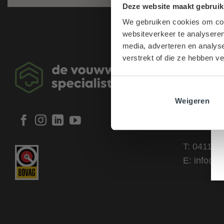
Deze website maakt gebruik
We gebruiken cookies om cont
websiteverkeer te analyseren
media, adverteren en analys
verstrekt of die ze hebben v
Contac
de Vouwwa
Weigeren
Mijlstraat
5281 LL B
T:
0411 6
E:
info@v