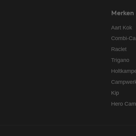
Merken
Aart Kok
Combi-C
Raclet
Trigano
Holtkamp
Campwer
Kip
Hero Cam