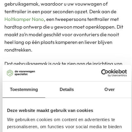
gebruiksgemak, waardoor u uw vouwwagen of
tenttrailer in een paar seconden opzet. Denk aan de
Holtkamper Nano
, een tweepersoons tenttrailer met
hardtop ontwerp die u gewoon moet openklappen. Dit
maakt zo’n model geschikt voor avonturiers die nooit
heel lang op één plaats kamperen en liever blijven
rondtrekken.
Dat gebruiksgemak is ook te zien aan de inrichting van
de slaapruimte en bagagevoorzieningen. Zo kunt u de
hardtop matras van uw comfortabele, grote bed
gemakkelijk aan de achterkant van de tenttrailer
Toestemming
Details
Over
hangen, waardoor u nog altijd gemakkelijk aan de
bagage kunt onderweg.
Deze website maakt gebruik van cookies
2. Meer leefruimte
We gebruiken cookies om content en advertenties te
personaliseren, om functies voor social media te bieden
Bepaalde vouwwagens van Holtkamper, zoals de