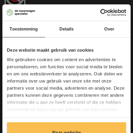
×
Toestemming
Details
Over
Contact
de Vouwwagenspecialist
Deze website maakt gebruik van cookies
Mijlstraat 24-25
We gebruiken cookies om content en advertenties te
5281 LL Boxtel
personaliseren, om functies voor social media te bieden
en om ons websiteverkeer te analyseren. Ook delen we
T:
0411 683 601
informatie over uw gebruik van onze site met onze
E:
info@vouwwagenspecialist.nl
Maak kans op een gratis
partners voor social media, adverteren en analyse. Deze
Lantaarn!
partners kunnen deze gegevens combineren met andere
informatie die u aan ze heeft verstrekt of die ze hebben
Schrijf u in voor onze nieuwsbrief en
Menu
verzameld op basis van uw gebruik van hun services.
doe direct mee.
Vouwwagens
*
Hefdakcaravans
E
*
Naar website