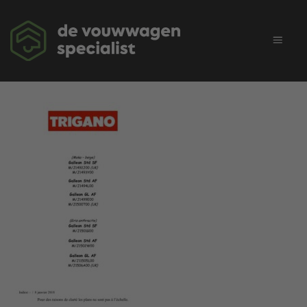
Ga
naar
inhoud