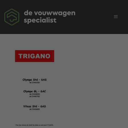
Ga
naar
inhoud