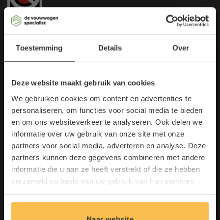
×
Toestemming
Details
Over
Contact
de Vouwwagenspecialist
Deze website maakt gebruik van cookies
Mijlstraat 24-25
5281 LL Boxtel
We gebruiken cookies om content en advertenties te
personaliseren, om functies voor social media te bieden
T:
0411 683 601
en om ons websiteverkeer te analyseren. Ook delen we
informatie over uw gebruik van onze site met onze
E:
info@vouwwagenspecialist.nl
Maak kans op een gratis
partners voor social media, adverteren en analyse. Deze
Lantaarn!
partners kunnen deze gegevens combineren met andere
informatie die u aan ze heeft verstrekt of die ze hebben
Schrijf u in voor onze nieuwsbrief en
Menu
verzameld op basis van uw gebruik van hun services.
doe direct mee.
Vouwwagens
E
Hefdakcaravans
E
-
Naar website