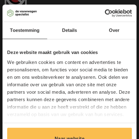
×
Toestemming
Details
Over
Contact
de Vouwwagenspecialist
Deze website maakt gebruik van cookies
Mijlstraat 24-25
We gebruiken cookies om content en advertenties te
5281 LL Boxtel
personaliseren, om functies voor social media te bieden
en om ons websiteverkeer te analyseren. Ook delen we
T:
0411 683 601
informatie over uw gebruik van onze site met onze
E:
info@vouwwagenspecialist.nl
Maak kans op een gratis
partners voor social media, adverteren en analyse. Deze
Lantaarn!
partners kunnen deze gegevens combineren met andere
informatie die u aan ze heeft verstrekt of die ze hebben
Schrijf u in voor onze nieuwsbrief en
Menu
verzameld op basis van uw gebruik van hun services.
doe direct mee.
Vouwwagens
E
Hefdakcaravans
E
-
Naar website