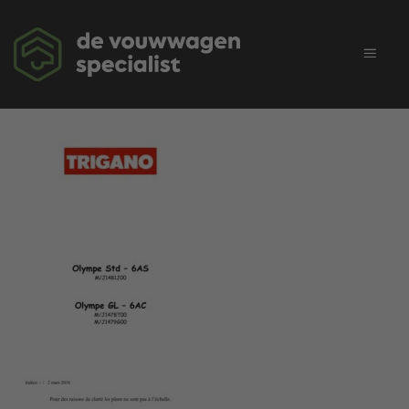
Ga
naar
inhoud