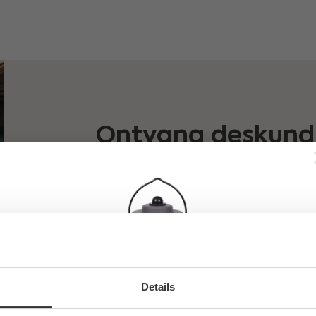
Ontvang deskundi
showroom
Samen kijken we naar uw wensen en moge
de juiste beslissing neemt. U kunt vrijbl
Bezoek ons
Details