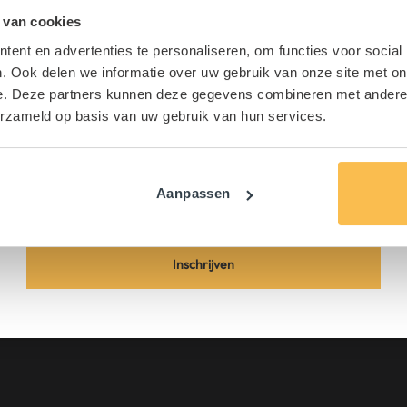
 van cookies
Maak kans op een gratis
ent en advertenties te personaliseren, om functies voor social
Lantaarn!
. Ook delen we informatie over uw gebruik van onze site met on
e. Deze partners kunnen deze gegevens combineren met andere i
Schrijf u in voor onze nieuwsbrief en doe direct
erzameld op basis van uw gebruik van hun services.
mee.
t
Menu
*
Vouwwagens
E
genspecialist
Aanpassen
*
-
E
 24-25
Hefdakcaravans
m
-
xtel
a
Occasions
m
i
Inschrijven
a
l
Onderdelen & Accessoire
3 601
i
*
l
uwwagenspecialist.nl
Blog