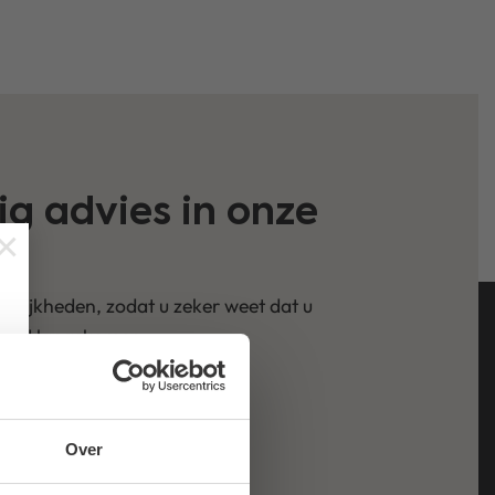
g advies in onze
×
lijkheden, zodat u zeker weet dat u
ijvend langskomen.
Over