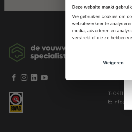
Deze website maakt gebruik
We gebruiken cookies om cont
websiteverkeer te analyseren
media, adverteren en analys
verstrekt of die ze hebben v
Contac
de Vouwwa
Weigeren
Mijlstraat
5281 LL Bo
T:
0411 68
E:
info@vo