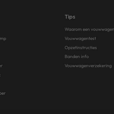
Tips
Waarom een vouwwage
amp
Vouwwagentest
Opzetinstructies
Banden info
er
Vouwwagenverzekering
k
per