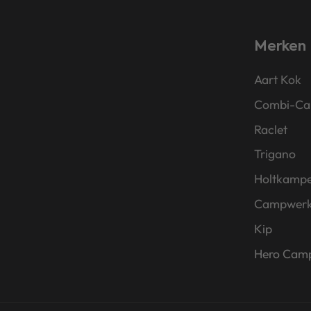
Merken
Aart Kok
Combi-C
Raclet
Trigano
Holtkamp
Campwer
Kip
Hero Cam