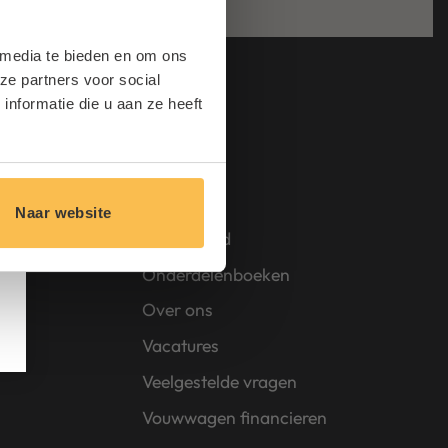
 media te bieden en om ons
ze partners voor social
nformatie die u aan ze heeft
Overig
Huren
Naar website
Onderhoud
Onderdelenboeken
s
Over ons
Vacatures
Veelgestelde vragen
Vouwwagen financieren