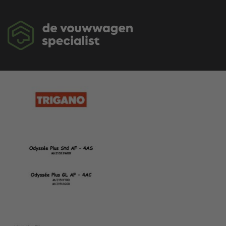
Ga
naar
inhoud